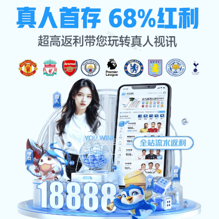
米兰·(milan)中国官方网站
☰
经典案例
首页 · OUR CASES
米兰·(milan)中国官方网站
门兴格拉德巴赫迎战多特蒙