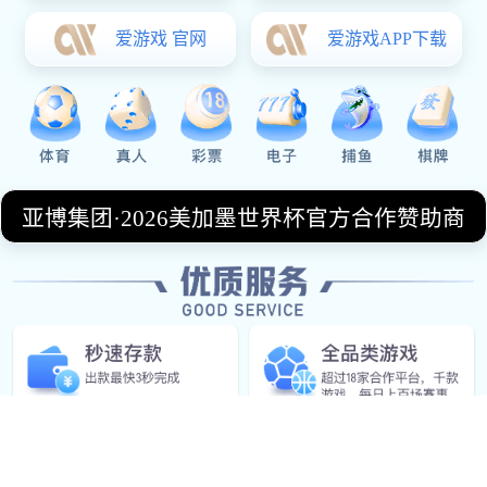
面展开详细分析，从双方近期状态、核心球员
表现、战术打法以及比赛走势等多个角度，深
入解读这场焦点大战可能出现的关键变化与最
终看点。
关键词：
门兴格拉德巴赫、 多特蒙德
米兰,米兰·milan,米兰·(milan)官方网站,米兰
·(milan)中国官方网站米兰
1、双方近期状态与整体表现分析
门兴格拉德巴赫本赛季整体表现起伏较
大，球队在面对强队时虽然能够展现一定的反
击能力，但防守端的不稳定始终是限制成绩的
重要问题。尤其是在面对高压逼抢时，后场出
球效率明显下降。不过球队在主场作战时往往
能够提升比赛节奏，通过边路推进制造威胁，
因此本场面对
多特蒙德
时，
主场优势
、
防守稳